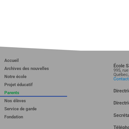
Accueil
École S
Archives des nouvelles
995, ru
Québec
Notre école
Contact
Projet éducatif
Directr
Parents
Nos élèves
Directr
Service de garde
Secréta
Fondation
Téléph