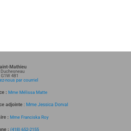
aint-Mathieu
e Duchesneau
, G1W 4B1
ez-nous par courriel
ice :
Mme Mélissa Matte
ice adjointe
:
Mme Jessica Dorval
ire :
Mme Franciska Roy
one :
(418)
652-2155